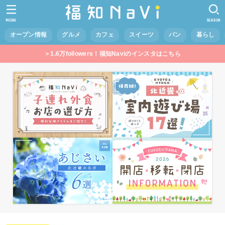
MENU
SEARCH
オープン情報
グルメ
カフェ
スイーツ
パン
暮らし
＞1.6万followers！福知Naviのインスタはこちら