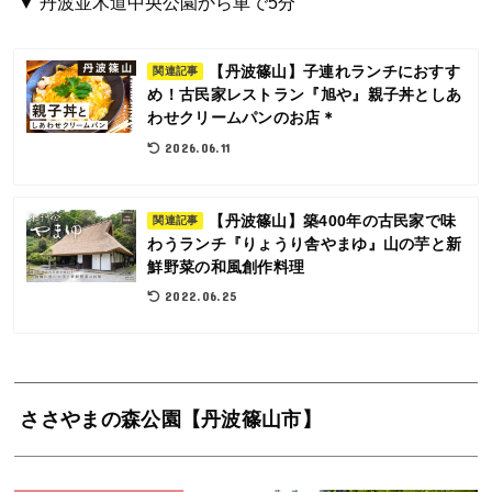
▼ 丹波並木道中央公園から車で5分
【丹波篠山】子連れランチにおすす
関連記事
め！古民家レストラン『旭や』親子丼としあ
わせクリームパンのお店＊
2026.06.11
【丹波篠山】築400年の古民家で味
関連記事
わうランチ『りょうり舎やまゆ』山の芋と新
鮮野菜の和風創作料理
2022.06.25
ささやまの森公園【丹波篠山市】