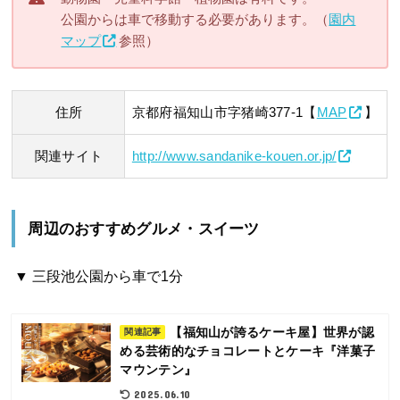
公園からは車で移動する必要があります。（
園内
マップ
参照）
住所
京都府福知山市字猪崎377-1【
MAP
】
関連サイト
http://www.sandanike-kouen.or.jp/
周辺のおすすめグルメ・スイーツ
▼ 三段池公園から車で1分
【福知山が誇るケーキ屋】世界が認
関連記事
める芸術的なチョコレートとケーキ『洋菓子
マウンテン』
2025.06.10