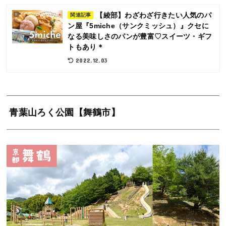
【綾部】わざわざ行きたい人気のパ
関連記事
ン屋『5miche（サンクミッシュ）』クセに
なる美味しさのパンが豊富♡スイーツ・ギフ
トもあり＊
2022.12.03
青葉山ろく公園【舞鶴市】