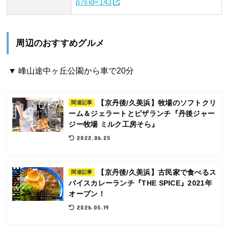
p?sid=143
周辺のおすすめグルメ
▼ 峰山途中ヶ丘公園から車で20分
【京丹後/久美浜】牧場のソフトクリ
関連記事
ーム＆ジェラートとピザランチ『丹後ジャー
ジー牧場 ミルク工房そら』
2022.06.25
【京丹後/久美浜】古民家で食べるス
関連記事
パイスカレーランチ『THE SPICE』2021年
オープン！
2026.05.19