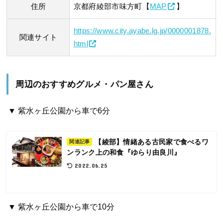
住所
京都府綾部市味方町【
MAP
】
https://www.city.ayabe.lg.jp/0000001878.
関連サイト
html
周辺のおすすめグルメ・パン屋さん
▼ 紫水ヶ丘公園から車で6分
【綾部】情緒ある古民家で食べるワ
関連記事
ンランク上の和食『ゆらり由良川』
2022.06.25
▼ 紫水ヶ丘公園から車で10分