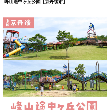
峰山途中ヶ丘公園【京丹後市】