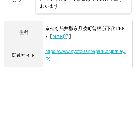
kana*
わいます。
京都府船井郡京丹波町曽根崩下代110-
住所
7【
MAP
】
https://www.kyoto-tanbapark.or.jp/play/
関連サイト