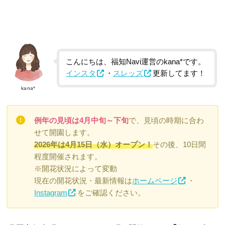
こんにちは、福知Navi運営のkana*です。
インスタ
・
スレッズ
更新してます！
kana*
例年の見頃は4月中旬～下旬
で、見頃の時期に合わ
せて開園します。
2026年は4月15日（水）オープン！
その後、10日間
程度開催されます。
※開花状況によって変動
現在の開花状況・最新情報は
ホームページ
・
Instagram
をご確認ください。