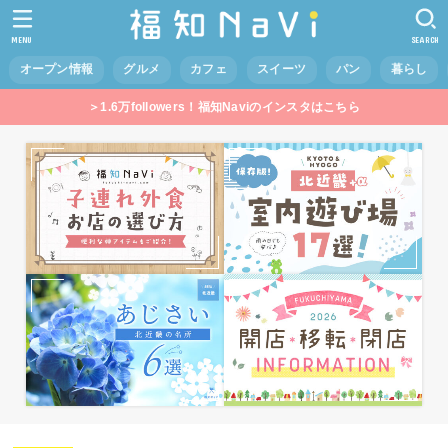
MENU
SEARCH
オープン情報
グルメ
カフェ
スイーツ
パン
暮らし
＞1.6万followers！福知Naviのインスタはこちら