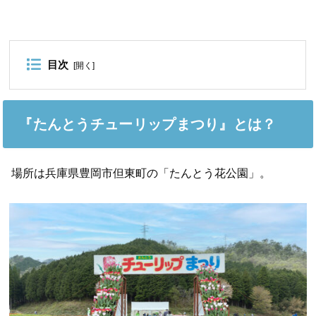
目次
[
開く
]
『たんとうチューリップまつり』とは？
場所は兵庫県豊岡市但東町の「たんとう花公園」。