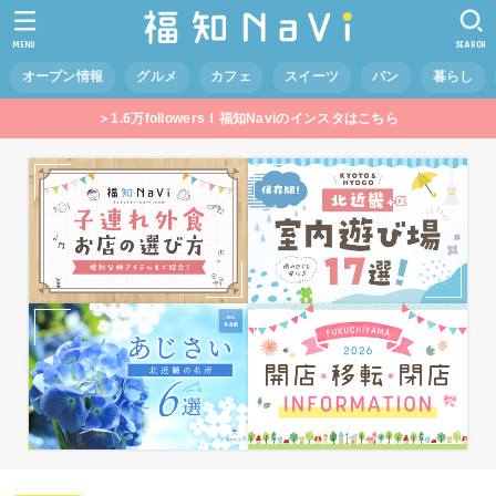
MENU
SEARCH
オープン情報
グルメ
カフェ
スイーツ
パン
暮らし
＞1.6万followers！福知Naviのインスタはこちら