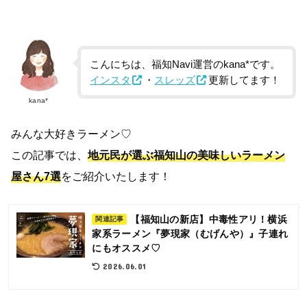
こんにちは、福知Navi運営のkana*です。
インスタ
・
スレッズ
更新してます！
kana*
みんな大好きラーメン♡
この記事では、
地元民が選ぶ福知山の美味しいラーメン
屋さん
7選
をご紹介いたします！
【福知山の新店】中毒性アリ！横浜
関連記事
家系ラーメン『夢現家（むげんや）』子連れ
にもオススメ♡
2026.06.01