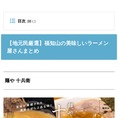
目次
[
開く
]
【地元民厳選】福知山の美味しいラーメン
屋さんまとめ
麺や 十兵衛