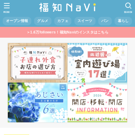
MENU
SEARCH
オープン情報
グルメ
カフェ
スイーツ
パン
暮らし
＞1.6万followers！福知Naviのインスタはこちら