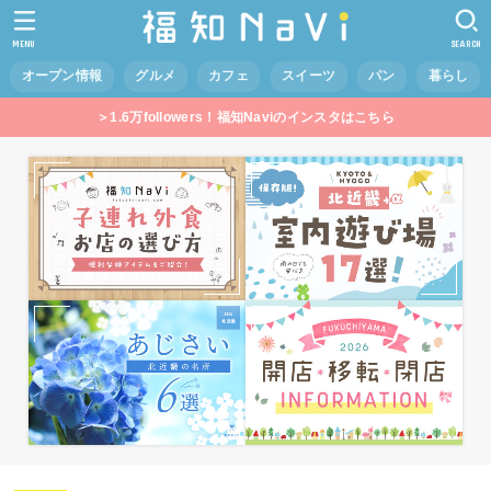
MENU
SEARCH
オープン情報
グルメ
カフェ
スイーツ
パン
暮らし
＞1.6万followers！福知Naviのインスタはこちら