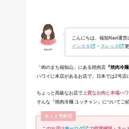
こんにちは、福知Navi運営の
インスタ
・
スレッズ
kana*
「肉のまち福知山」にある焼肉店
『焼肉冷麺
ハワイに本店があるお店で、日本では2号店
ちょっと高級なお店で
上質なお肉と本場ハワ
そんな『焼肉冷麺 ユッチャン』についてご
ネット予約可
このお店は
食べログ
で空席確認・ネッ