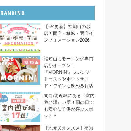
RANKING
【6/4更新】福知山のお
店＊開店・移転・閉店イ
ンフォメーション2026
福知山にモーニング専門
店がオープン！
『MORNIN’』フレンチ
トーストやホットサン
ド・ワインも飲めるお店
関西/北近畿にある『室内
遊び場』17選！雨の日で
も安心な子供が喜ぶスポ
ット＊
【地元民オススメ】福知