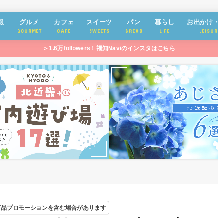
報
グルメ
カフェ
スイーツ
パン
暮らし
お出かけ
GOURMET
CAFE
SWEETS
BREAD
LIFE
LEISUR
＞1.6万followers！福知Naviのインスタはこちら
商品プロモーションを含む場合があります