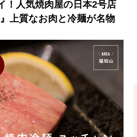
イ！人気焼肉屋の日本2号店
ン』上質なお肉と冷麺が名物