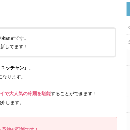
kana*です。
更新してます！
 ユッチャン』
。
になります。
イで大人気の冷麺を堪能
することができます！
紹介します。
ト予約が可能です！