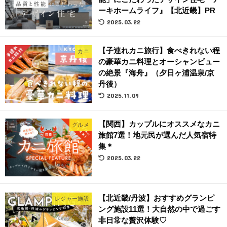
ーキホームライフ』【北近畿】PR
2025.03.22
【子連れカニ旅行】食べきれない程
カニ
の豪華カニ料理とオーシャンビュー
の絶景『海舟』（夕日ヶ浦温泉/京
丹後）
2025.11.09
【関西】カップルにオススメなカニ
グルメ
旅館7選！地元民が選んだ人気宿特
集＊
2025.03.22
【北近畿/丹波】おすすめグランピ
レジャー施設
ング施設11選！大自然の中で過ごす
非日常な贅沢体験♡