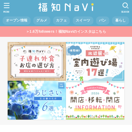
MENU
SEARCH
オープン情報
グルメ
カフェ
スイーツ
パン
暮らし
＞1.6万followers！福知Naviのインスタはこちら