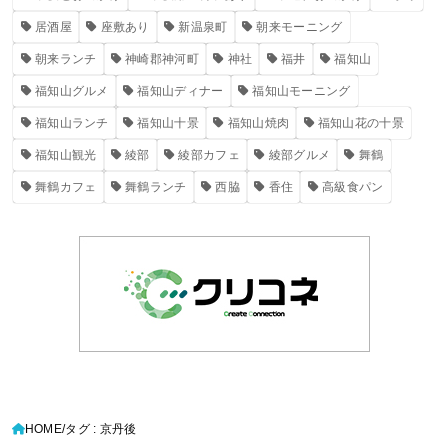
居酒屋
座敷あり
新温泉町
朝来モーニング
朝来ランチ
神崎郡神河町
神社
福井
福知山
福知山グルメ
福知山ディナー
福知山モーニング
福知山ランチ
福知山十景
福知山焼肉
福知山花の十景
福知山観光
綾部
綾部カフェ
綾部グルメ
舞鶴
舞鶴カフェ
舞鶴ランチ
西脇
香住
高級食パン
HOME
タグ : 京丹後