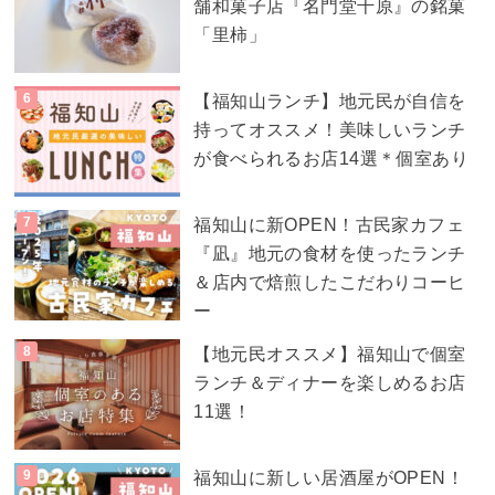
舗和菓子店『名門堂千原』の銘菓
「里柿」
【福知山ランチ】地元民が自信を
持ってオススメ！美味しいランチ
が食べられるお店14選＊個室あり
福知山に新OPEN！古民家カフェ
『凪』地元の食材を使ったランチ
＆店内で焙煎したこだわりコーヒ
ー
【地元民オススメ】福知山で個室
ランチ＆ディナーを楽しめるお店
11選！
福知山に新しい居酒屋がOPEN！