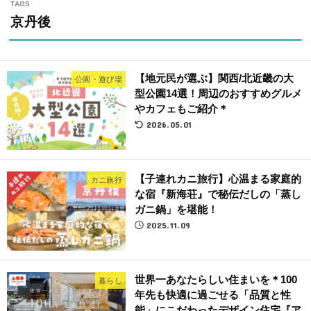
京丹後
【地元民が選ぶ】関西/北近畿の大
公園・遊び場
型公園14選！周辺のおすすめグルメ
やカフェもご紹介＊
2026.05.01
【子連れカニ旅行】心温まる家庭的
カニ旅行
な宿『新海荘』で秘伝だしの「蒸し
ガニ鍋」を堪能！
2025.11.09
世界一あなたらしい住まいを＊100
暮らし
年先も快適に過ごせる「品質と性
能」にこだわったデザイン住宅『ア