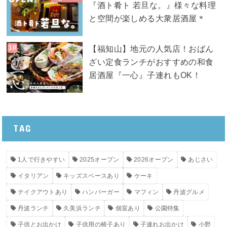
『酒ト肴ト 若旦な。』様々な料理
と空間が楽しめる大衆居酒屋＊
【福知山】地元の人気店！おばん
ざい定食ランチがおすすめの和食
居酒屋『一心』子連れもOK！
TAG
1人で行きやすい
2025オープン
2026オープン
あじさい
イタリアン
キッズスペースあり
ケーキ
テイクアウトあり
ハンバーガー
マフィン
丹波グルメ
丹波ランチ
久美浜ランチ
個室あり
公園特集
子供とお出かけ
子供用の椅子あり
子連れお出かけ
小野