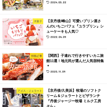
2024.05.22
【京丹後/峰山】可愛いプリン屋さ
洋菓子
んのいちごパフェ『ユラプリン』シ
ューケーキも人気♡
2022.04.09
【関西】子連れで行きやすいカニ旅
特集記事
館11選！地元民が選んだ人気宿特集
＊
2025.11.09
【京丹後/久美浜】牧場のソフトク
アイス・ジェラート
リーム＆ジェラートとピザランチ
『丹後ジャージー牧場 ミルク工房
そら』