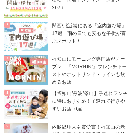
2026
関西/北近畿にある『室内遊び場』
17選！雨の日でも安心な子供が喜
ぶスポット＊
福知山にモーニング専門店がオー
プン！『MORNIN’』フレンチトー
ストやホットサンド・ワインも飲
めるお店
【福知山/丹波/篠山】子連れランチ
に特におすすめ！子連れで行きや
すいお店10選
内閣総理大臣賞受賞！福知山の老