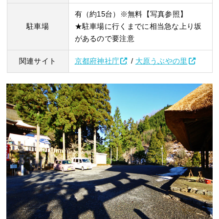
有（約15台）※無料【写真参照】
駐車場
★駐車場に行くまでに相当急な上り坂
があるので要注意
関連サイト
京都府神社庁
/
大原うぶやの里