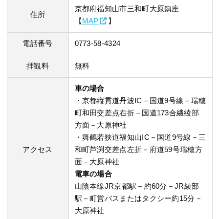
京都府福知山市三和町大原鎮座
住所
【
MAP
】
電話番号
0773-58-4324
拝観料
無料
車の場合
・京都縦貫道丹波IC－国道9号線－瑞穂
町和田交差点右折－国道173合繊綾部
方面－大原神社
・舞鶴若狭道福知山IC－国道9号線－三
アクセス
和町芦渕交差点左折－府道59号瑞穂方
面－大原神社
電車の場合
山陰本線JR京都駅－約60分－JR綾部
駅－町営バスまたはタクシー約15分－
大原神社