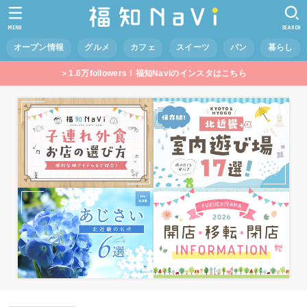
MENU
SEARCH
オープン情報
グルメ
カフェ
スイーツ
パン
暮らし
＞1.6万followers！福知Naviのインスタはこちら