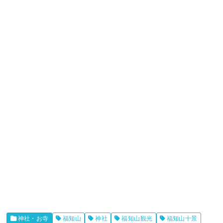
神社・お寺
福知山
神社
福知山観光
福知山十景