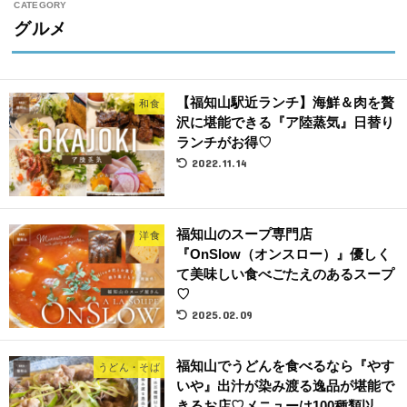
グルメ
【福知山駅近ランチ】海鮮＆肉を贅
和食
沢に堪能できる『ア陸蒸気』日替り
ランチがお得♡
2022.11.14
福知山のスープ専門店
洋食
『OnSlow（オンスロー）』優しく
て美味しい食べごたえのあるスープ
♡
2025.02.09
福知山でうどんを食べるなら『やす
うどん・そば
いや』出汁が染み渡る逸品が堪能で
きるお店♡メニューは100種類以