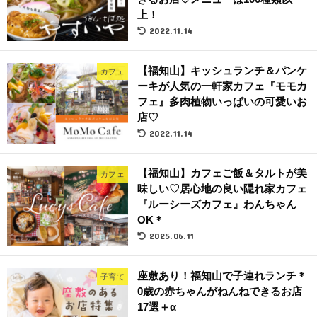
上！
2022.11.14
【福知山】キッシュランチ＆パンケ
カフェ
ーキが人気の一軒家カフェ『モモカ
フェ』多肉植物いっぱいの可愛いお
店♡
2022.11.14
【福知山】カフェご飯＆タルトが美
カフェ
味しい♡居心地の良い隠れ家カフェ
『ルーシーズカフェ』わんちゃん
OK＊
2025.06.11
座敷あり！福知山で子連れランチ＊
子育て
0歳の赤ちゃんがねんねできるお店
17選＋α