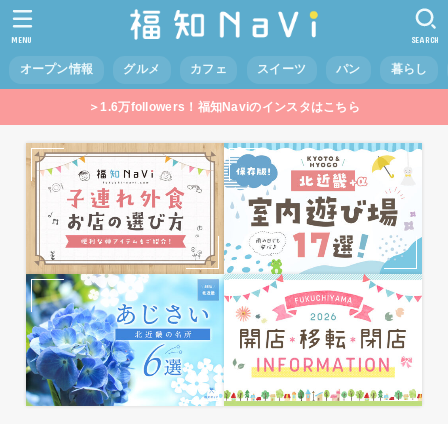
MENU
SEARCH
オープン情報
グルメ
カフェ
スイーツ
パン
暮らし
＞1.6万followers！福知Naviのインスタはこちら