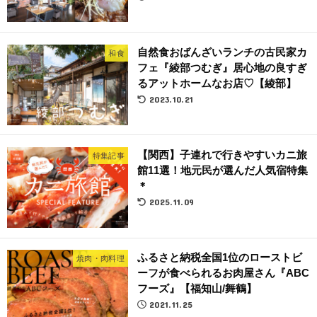
自然食おばんざいランチの古民家カ
和食
フェ『綾部つむぎ』居心地の良すぎ
るアットホームなお店♡【綾部】
2023.10.21
【関西】子連れで行きやすいカニ旅
特集記事
館11選！地元民が選んだ人気宿特集
＊
2025.11.09
ふるさと納税全国1位のローストビ
焼肉・肉料理
ーフが食べられるお肉屋さん『ABC
フーズ』【福知山/舞鶴】
2021.11.25