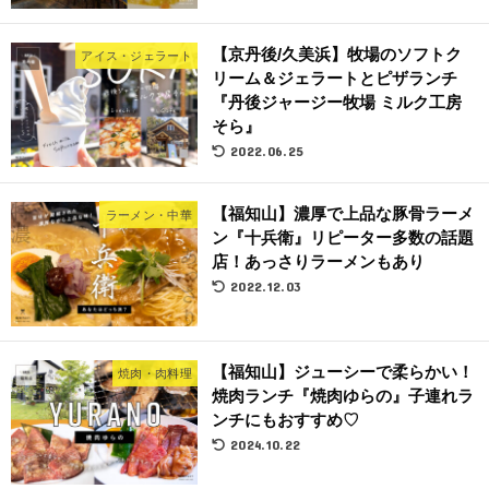
【京丹後/久美浜】牧場のソフトク
アイス・ジェラート
リーム＆ジェラートとピザランチ
『丹後ジャージー牧場 ミルク工房
そら』
2022.06.25
【福知山】濃厚で上品な豚骨ラーメ
ラーメン・中華
ン『十兵衛』リピーター多数の話題
店！あっさりラーメンもあり
2022.12.03
【福知山】ジューシーで柔らかい！
焼肉・肉料理
焼肉ランチ『焼肉ゆらの』子連れラ
ンチにもおすすめ♡
2024.10.22