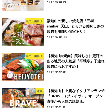
2025.01.21
福知山の新しい焼肉店『三樹
焼肉・肉料理
shuhari 天山』とろける美味しさの
焼肉を堪能♡個室あり！
2026.06.25
【福知山×焼肉】美味しさに定評の
焼肉・肉料理
ある地元の人気店『平壌亭』子連れ
焼肉にもおすすめ！
2022.12.03
【福知山】上質なイタリアンランチ
洋食
『BRAVE（ブレイヴ）』オープン
直後から人気の話題店♩
2022.11.14