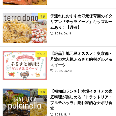
子連れにおすすめ♡元保育園のイタ
洋食
リアン『テッラドーノ』キッズルー
ムあり！【丹波】
2026.06.11
【絶品】地元民オススメ！奥京都・
グルメ
丹波の大人気ふるさと納税グルメ＆
スイーツ
2022.05.10
【福知山ランチ】本場イタリアの家
洋食
庭料理が楽しめる『トラットリア・
プルチネッラ』隠れ家的なナポリ食
堂
2022.11.14