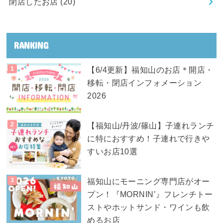
閉店したお店
(20)
RANKING
【6/4更新】福知山のお店＊開店・
移転・閉店インフォメーション
2026
【福知山/丹波/篠山】子連れランチ
に特におすすめ！子連れで行きや
すいお店10選
福知山にモーニング専門店がオー
プン！『MORNIN’』フレンチトー
ストやホットサンド・ワインも飲
めるお店