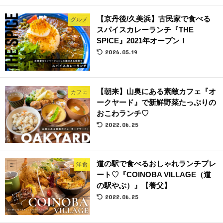
【京丹後/久美浜】古民家で食べる
グルメ
スパイスカレーランチ『THE
SPICE』2021年オープン！
2026.05.19
【朝来】山奥にある素敵カフェ『オ
カフェ
ークヤード』で新鮮野菜たっぷりの
おこわランチ♡
2022.06.25
道の駅で食べるおしゃれランチプレ
洋食
ート♡『COINOBA VILLAGE（道
の駅やぶ）』【養父】
2022.06.25