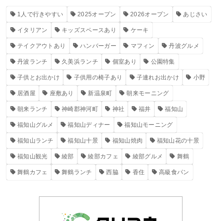
1人で行きやすい
2025オープン
2026オープン
あじさい
イタリアン
キッズスペースあり
ケーキ
テイクアウトあり
ハンバーガー
マフィン
丹波グルメ
丹波ランチ
久美浜ランチ
個室あり
公園特集
子供とお出かけ
子供用の椅子あり
子連れお出かけ
小野
居酒屋
座敷あり
新温泉町
朝来モーニング
朝来ランチ
神崎郡神河町
神社
福井
福知山
福知山グルメ
福知山ディナー
福知山モーニング
福知山ランチ
福知山十景
福知山焼肉
福知山花の十景
福知山観光
綾部
綾部カフェ
綾部グルメ
舞鶴
舞鶴カフェ
舞鶴ランチ
西脇
香住
高級食パン