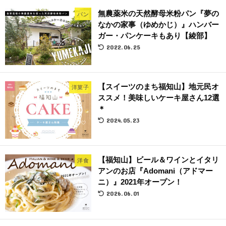
無農薬米の天然酵母米粉パン『夢の
パン
なかの家事（ゆめかじ）』ハンバー
ガー・パンケーキもあり【綾部】
2022.06.25
【スイーツのまち福知山】地元民オ
洋菓子
ススメ！美味しいケーキ屋さん12選
＊
2024.05.23
【福知山】ビール＆ワインとイタリ
洋食
アンのお店『Adomani（アドマー
ニ）』2021年オープン！
2026.06.01