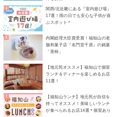
関西/北近畿にある『室内遊び場』
17選！雨の日でも安心な子供が喜
ぶスポット＊
内閣総理大臣賞受賞！福知山の老
舗和菓子店『名門堂千原』の銘菓
「里柿」
【地元民オススメ】福知山で個室
ランチ＆ディナーを楽しめるお店
11選！
【福知山ランチ】地元民が自信を
持ってオススメ！美味しいランチ
が食べられるお店14選＊個室あり