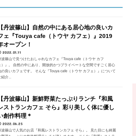
【丹波篠山】自然の中にある居心地の良いカ
フェ『Touya cafe（トウヤ カフェ）』2019
年オープン！
2022.01.11
丹波篠山で見つけたおしゃれなカフェ『Touya cafe（トウヤ カフ
ェ）』。 自然の中にあり、開放的かつプライベートな空間ですごく居心
地の良いカフェです。 そんな『Touya cafe（トウヤ カフェ）』について
紹介...
【丹波篠山】新鮮野菜たっぷりランチ『和風
レストランカフェ そら』彩り美しく体に優し
い創作料理＊
2022.06.25
丹波篠山で人気のお店『和風レストランカフェ そら』。 見た目にも綺麗