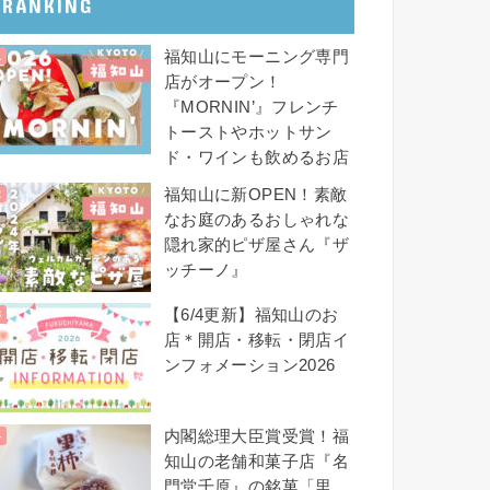
RANKING
福知山にモーニング専門
店がオープン！
『MORNIN’』フレンチ
トーストやホットサン
ド・ワインも飲めるお店
福知山に新OPEN！素敵
なお庭のあるおしゃれな
隠れ家的ピザ屋さん『ザ
ッチーノ』
【6/4更新】福知山のお
店＊開店・移転・閉店イ
ンフォメーション2026
内閣総理大臣賞受賞！福
知山の老舗和菓子店『名
門堂千原』の銘菓「里