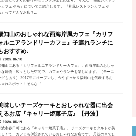
な野菜たっぷりの創作料理ランチが楽しめます。 そんな『和風レストラ
ンカフェ そら』についてご紹介します。 『和風レストランカフェ そ
ら』ってどんなお店？...
福知山のおしゃれな西海岸風カフェ『カリフ
ォルニアランドリーカフェ』子連れランチに
もおすすめ♩
2025.06.10
福知山にある『カリフォルニアランドリーカフェ』。西海岸風のおしゃ
れな建物・広々とした空間で、カフェやランチを楽しめます。（モーニ
ングもあり） 2017年にオープンし、今やすっかり福知山を代表するお
しゃれスポット！そんな『...
美味しいチーズケーキとおしゃれな器に出会
えるお店『キャリー焼菓子店』【丹波】
2026.05.19
丹波市春日町にある『キャリー焼菓子店』。 チーズケーキとタルトが美
味しくて、カフェも併設されているおしゃれなお店です。 丹波の車でし