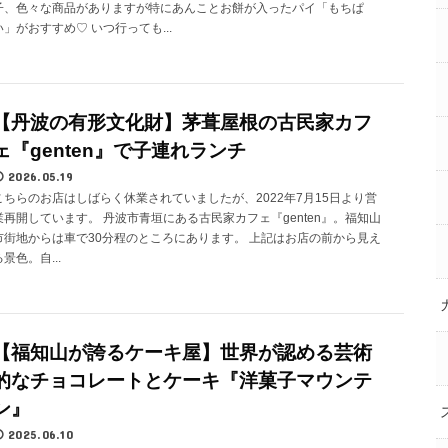
子、色々な商品がありますが特にあんことお餅が入ったパイ「もちぱ
い」がおすすめ♡ いつ行っても...
【丹波の有形文化財】茅葺屋根の古民家カフ
ェ『genten』で子連れランチ
2026.05.19
こちらのお店はしばらく休業されていましたが、2022年7月15日より営
業再開しています。 丹波市青垣にある古民家カフェ『genten』。福知山
市街地からは車で30分程のところにあります。 上記はお店の前から見え
る景色。自...
【福知山が誇るケーキ屋】世界が認める芸術
的なチョコレートとケーキ『洋菓子マウンテ
ン』
2025.06.10