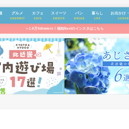
報
グルメ
カフェ
スイーツ
パン
暮らし
お出かけ
GOURMET
CAFE
SWEETS
BREAD
LIFE
LEISUR
＞1.6万followers！福知Naviのインスタはこちら