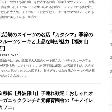
「スイーツのまち福知山」を代表するお店『洋菓子マウンテン』。 世界
で賞を獲ったチョコレートが食べられるお店で、メディアにも多数取り
上げられ大人気。チョコレートだけでなく、ケーキやマカロン、どれも
芸術的に美しく味も一級品で...
北近畿のスイーツの名店『カタシマ』季節の
フルーツケーキと上品な味が魅力【福知山
店】
2025.06.10
福知山をはじめ北近畿で大人気のケーキ屋さん『パティスリーカフェ
KATASHIMA（カタシマ）』。 約50年前に創業した老舗ですが、スタイ
リッシュでおしゃれなお店です。 甘すぎない上品な味のケーキや焼き菓
子がたくさんあり、...
※移転【丹波篠山】子連れ歓迎！おしゃれオ
ーガニックランチ＠元保育園舎の『モノイレ
カフェ』