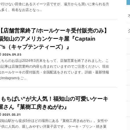
か行けない田舎にあるスイーツ店ですが、遠方からも買いに来られる方
も多く、有名なお店となっ...
【店舗営業終了/ホールケーキ受付販売のみ】
福知山のアメリカンケーキ屋『Captain
T’s（キャプテンティーズ）』
2024.09.25
こちらのお店は2024年3月末をもって、店舗営業を終了されました。こ
の記事は店舗営業時の内容も含まれていますのでご注意ください。現在
はホールケーキの受付販売・全国配送をされています。詳細・最新情報
Instagramをご...
“もちぱい”が大人気！福知山の可愛いケーキ
屋さん『菓樹工房きぬがわ』
2021.05.21
福知山駅から徒歩5分ほどの場所にある『菓樹工房きぬがわ』。女性や
子供に人気の、親しみやすい洋菓子店です。 ケーキ・プリン・焼き菓