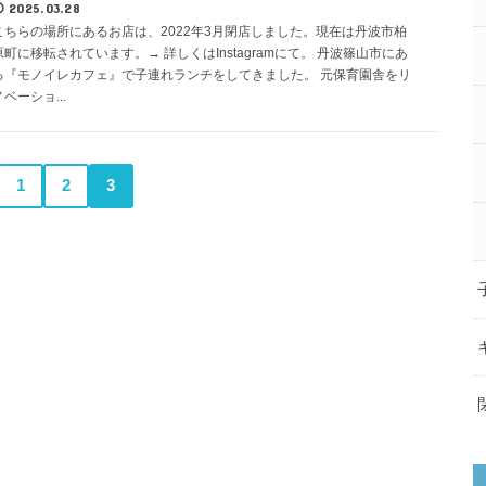
2025.03.28
こちらの場所にあるお店は、2022年3月閉店しました。現在は丹波市柏
原町に移転されています。→ 詳しくはInstagramにて。 丹波篠山市にあ
る『モノイレカフェ』で子連れランチをしてきました。 元保育園舎をリ
ノベーショ...
1
2
3