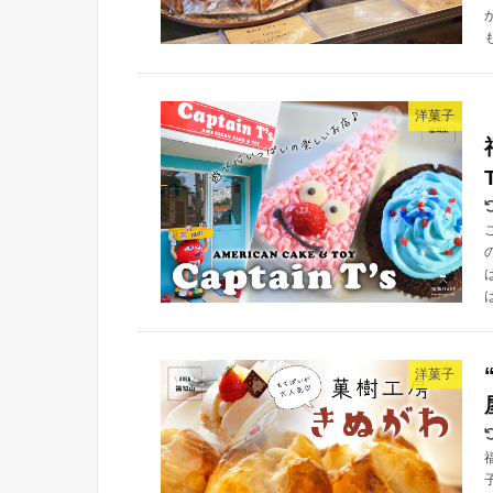
洋菓子
は
洋菓子