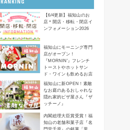
RANKING
【6/4更新】福知山のお
店＊開店・移転・閉店イ
ンフォメーション2026
福知山にモーニング専門
店がオープン！
『MORNIN’』フレンチ
トーストやホットサン
ド・ワインも飲めるお店
福知山に新OPEN！素敵
なお庭のあるおしゃれな
隠れ家的ピザ屋さん『ザ
ッチーノ』
内閣総理大臣賞受賞！福
知山の老舗和菓子店『名
門堂千原』の銘菓「里