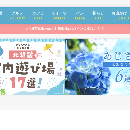
報
グルメ
カフェ
スイーツ
パン
暮らし
お出かけ
GOURMET
CAFE
SWEETS
BREAD
LIFE
LEISUR
＞1.6万followers！福知Naviのインスタはこちら