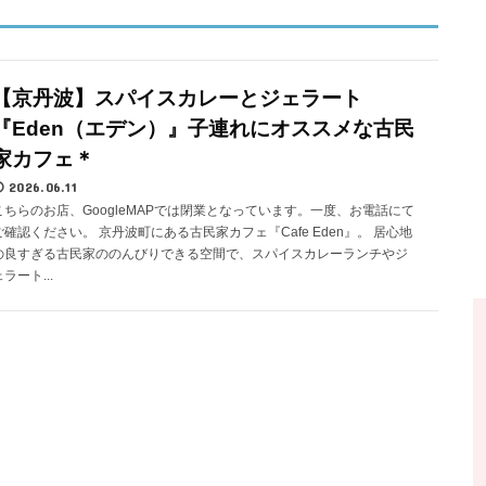
【京丹波】スパイスカレーとジェラート
『Eden（エデン）』子連れにオススメな古民
家カフェ＊
2026.06.11
こちらのお店、GoogleMAPでは閉業となっています。一度、お電話にて
ご確認ください。 京丹波町にある古民家カフェ『Cafe Eden』。 居心地
の良すぎる古民家ののんびりできる空間で、スパイスカレーランチやジ
ェラート...