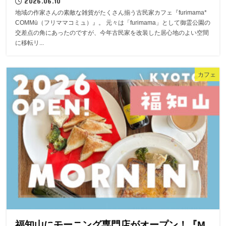
2026.06.10
地域の作家さんの素敵な雑貨がたくさん揃う古民家カフェ『furimama*
COMMü（フリママコミュ）』。 元々は「furimama」として御霊公園の
交差点の角にあったのですが、今年古民家を改装した居心地のよい空間
に移転リ...
カフェ
福知山にモーニング専門店がオープン！『M