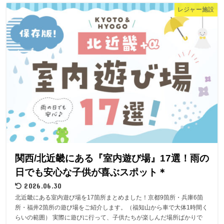
レジャー施設
関西/北近畿にある『室内遊び場』17選！雨の
日でも安心な子供が喜ぶスポット＊
2026.06.30
北近畿にある室内遊び場を17箇所まとめました！京都9箇所・兵庫6箇
所・福井2箇所の遊び場をご紹介します。（福知山から車で大体1時間く
らいの範囲） 実際に遊びに行って、子供たちが楽しんだ場所ばかりで