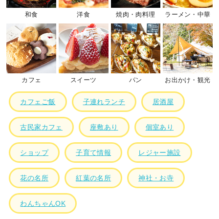
和食
洋食
焼肉・肉料理
ラーメン・中華
カフェ
スイーツ
パン
お出かけ・観光
カフェご飯
子連れランチ
居酒屋
古民家カフェ
座敷あり
個室あり
ショップ
子育て情報
レジャー施設
花の名所
紅葉の名所
神社・お寺
わんちゃんOK