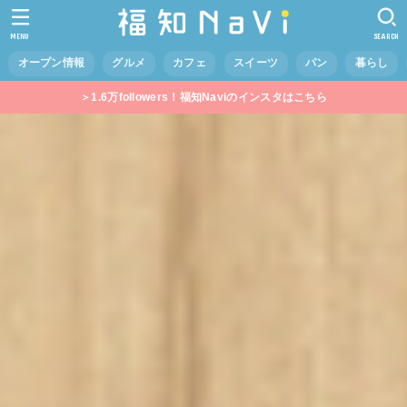
MENU
SEARCH
オープン情報
グルメ
カフェ
スイーツ
パン
暮らし
＞1.6万followers！福知Naviのインスタはこちら