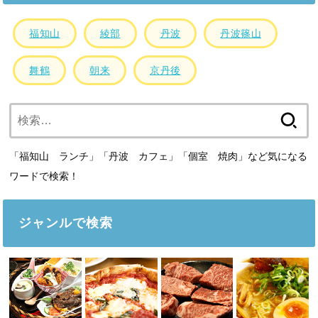
福知山
綾部
丹波
丹波篠山
舞鶴
朝来
京丹後
検
索:
「福知山 ランチ」「丹波 カフェ」「個室 焼肉」など気になる
ワードで検索！
ジャンルで検索