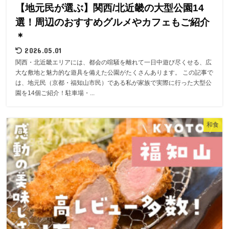
【地元民が選ぶ】関西/北近畿の大型公園14
選！周辺のおすすめグルメやカフェもご紹介
＊
2026.05.01
関西・北近畿エリアには、都会の喧騒を離れて一日中遊び尽くせる、広
大な敷地と魅力的な遊具を備えた公園がたくさんあります。 この記事で
は、地元民（京都・福知山市民）である私が家族で実際に行った大型公
園を14個ご紹介！駐車場・...
和食