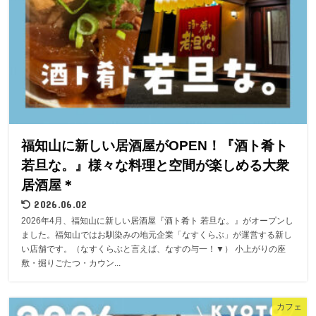
福知山に新しい居酒屋がOPEN！『酒ト肴ト
若旦な。』様々な料理と空間が楽しめる大衆
居酒屋＊
2026.06.02
2026年4月、福知山に新しい居酒屋『酒ト肴ト 若旦な。』がオープンし
ました。福知山ではお馴染みの地元企業「なすくらぶ」が運営する新し
い店舗です。（なすくらぶと言えば、なすの与一！▼） 小上がりの座
敷・掘りごたつ・カウン...
カフェ